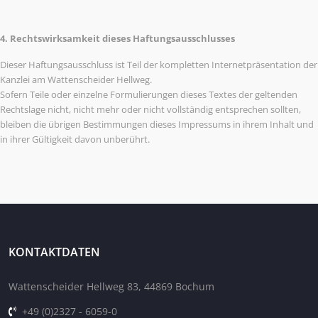
4. Rechtswirksamkeit dieses Haftungsausschlusses
Dieser Haftungsausschluss ist Teil der kompletten Internetpräsentation der
Kanzlei am Wattenscheider Hellweg.
Sofern Teile oder einzelne Formulierungen dieses Textes der geltenden
Rechtslage nicht, nicht mehr oder nicht vollständig entsprechen sollten,
bleiben die übrigen Bestimmungen dieses Impressums in ihrem Inhalt und
in ihrer Gültigkeit davon unberührt.
KONTAKTDATEN
Wattenscheider Hellweg 83, 44869 Bochum
+49 (0)2327 - 6059-0