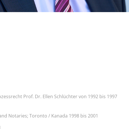
ozessrecht Prof. Dr. Ellen Schlüchter von 1992 bis 1997
and Notaries; Toronto / Kanada 1998 bis 2001
1